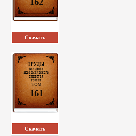
162
Cкачать
ТОМ
161
Cкачать