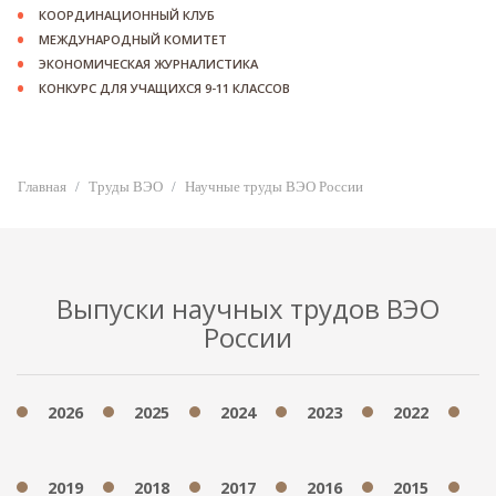
КООРДИНАЦИОННЫЙ КЛУБ
МЕЖДУНАРОДНЫЙ КОМИТЕТ
ЭКОНОМИЧЕСКАЯ ЖУРНАЛИСТИКА
КОНКУРС ДЛЯ УЧАЩИХСЯ 9-11 КЛАССОВ
Главная
Труды ВЭО
Научные труды ВЭО России
2012
2011
2010
2009
2008
2
Выпуски научных трудов ВЭО
России
2005
2002
2026
2025
2024
2023
2022
2
2019
2018
2017
2016
2015
2