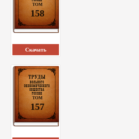
ТОМ
158
Cкачать
ТОМ
157