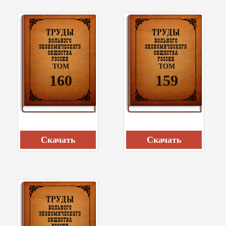
ТОМ
ТОМ
160
159
Cкачать
Cкачать