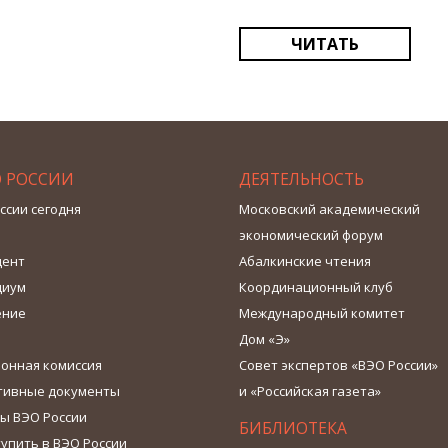
ЧИТАТЬ
О РОССИИ
ДЕЯТЕЛЬНОСТЬ
ссии сегодня
Московский академический
экономический форум
дент
Абалкинские чтения
диум
Координационный клуб
ение
Международный комитет
Дом «Э»
онная комиссия
Совет экспертов «ВЭО России»
тивные документы
и «Российская газета»
ы ВЭО России
БИБЛИОТЕКА
тупить в ВЭО России