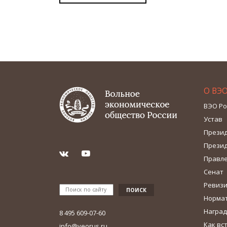
О ВЭ
ВЭО Ро
Устав
Прези
Прези
Правл
Сенат
Ревизи
Норма
Наград
8 495 609-07-60
Как вс
info@veorus.ru