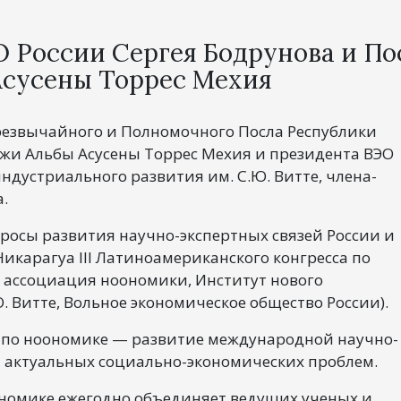
О России Сергея Бодрунова и По
Асусены Торрес Мехия
Чрезвычайного и Полномочного Посла Республики
-жи Альбы Асусены Торрес Мехия и президента ВЭО
ндустриального развития им. С.Ю. Витте, члена-
.
росы развития научно-экспертных связей России и
Никарагуа III Латиноамериканского конгресса по
 ассоциация ноономики, Институт нового
 Витте, Вольное экономическое общество России).
 по ноономике — развитие международной научно-
й актуальных социально-экономических проблем.
номике ежегодно объединяет ведущих ученых и