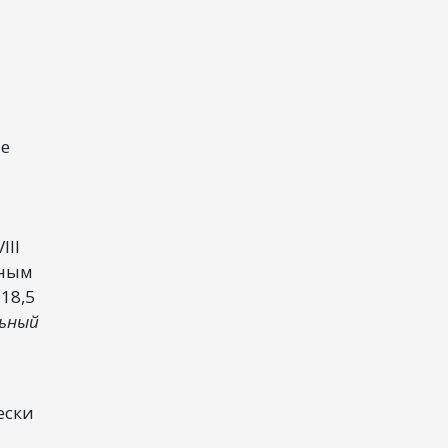
ие
III
ьным
18,5
льный
ески