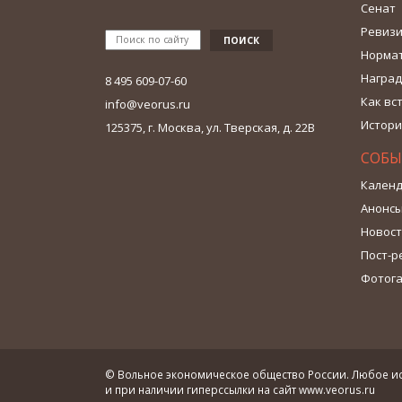
Сенат
Ревизи
Норма
Наград
8 495 609-07-60
Как вс
info@veorus.ru
Истори
125375, г. Москва, ул. Тверская, д. 22В
СОБЫ
Календ
Анонс
Новос
Пост-р
Фотог
© Вольное экономическое общество России. Любое ис
и при наличии гиперссылки на сайт
www.veorus.ru