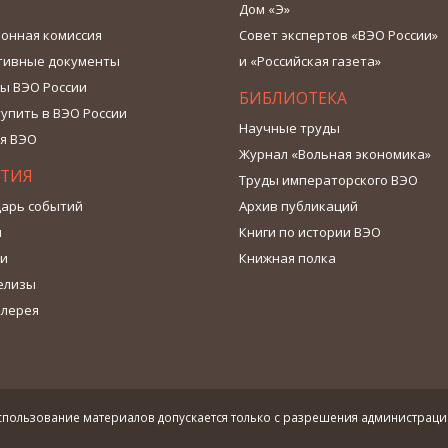
Дом «Э»
онная комиссия
Совет экспертов «ВЭО России»
тивные документы
и «Российская газета»
ы ВЭО России
БИБЛИОТЕКА
тупить в ВЭО России
Научные труды
я ВЭО
Журнал «Вольная экономика»
ТИЯ
Труды императорского ВЭО
арь событий
Архив публикаций
ы
Книги по истории ВЭО
ти
Книжная полка
елизы
алерея
пользование материалов допускается только с разрешения администраци