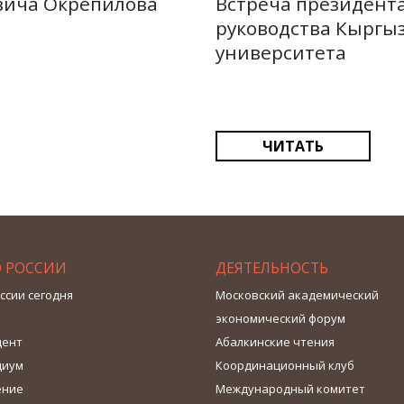
вича Окрепилова
Встреча президента
руководства Кыргыз
университета
ЧИТАТЬ
О РОССИИ
ДЕЯТЕЛЬНОСТЬ
ссии сегодня
Московский академический
экономический форум
дент
Абалкинские чтения
диум
Координационный клуб
ение
Международный комитет