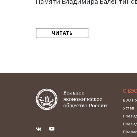
Памяти Владимира Валентино
ЧИТАТЬ
О ВЭ
ВЭО Ро
Устав
Прези
Прези
Правл