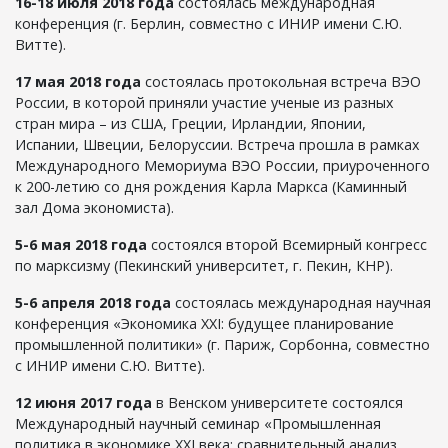
16-18 июля 2018 года
состоялась международная
конференция (г. Берлин, совместно с ИНИР имени С.Ю.
Витте).
17 мая 2018 года
состоялась протокольная встреча ВЭО
России, в которой приняли участие ученые из разных
стран мира – из США, Греции, Ирландии, Японии,
Испании, Швеции, Белоруссии. Встреча прошла в рамках
Международного Мемориума ВЭО России, приуроченного
к 200-летию со дня рождения Карла Маркса (Каминный
зал Дома экономиста).
5-6 мая 2018 года
состоялся второй Всемирный конгресс
по марксизму (Пекинский университет, г. Пекин, КНР).
5-6 апреля 2018 года
состоялась международная научная
конференция «Экономика XXI: будущее планирование
промышленной политики» (г. Париж, Сорбонна, совместно
с ИНИР имени С.Ю. Витте).
12 июня 2017 года
в Венском университете состоялся
Международный научный семинар «Промышленная
политика в экономике ХХI века: сравнительный анализ